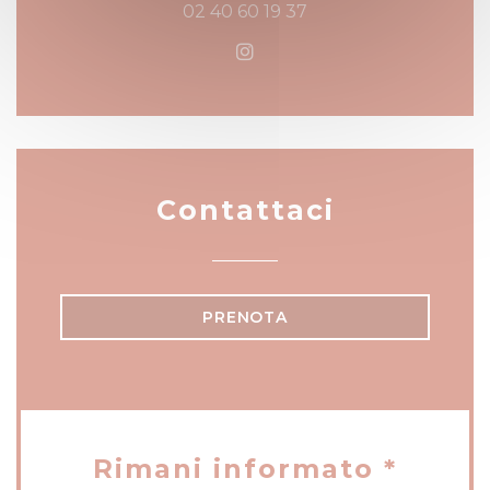
02 40 60 19 37
Instagram ((apre una nuo
Contattaci
PRENOTA
Rimani informato
*