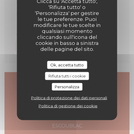
Clicca su 'Accetta tutto',
'Rifiuta tutto' o
'Personalizza' per gestire
IL 30/04/2025 DA 09H00 A 23H00
le tue preferenze. Puoi
BO&MIA sur Uber Eats !
modificare le tue scelte in
qualsiasi momento
cliccando sull'icona del
cookie in basso a sinistra
((APRE UNA NUOVA FINES
MAGGIORI INFORMAZIONI
delle pagine del sito.
Ok, accetta tutto
Rifiuta tutti i cookie
Personalizza
Contattaci
Politica di protezione dei dati personali
Politica di gestione dei cookie
19 avenue des ibis 44500 LA BAULE
((apre una nuova fines
ESCOUBLAC