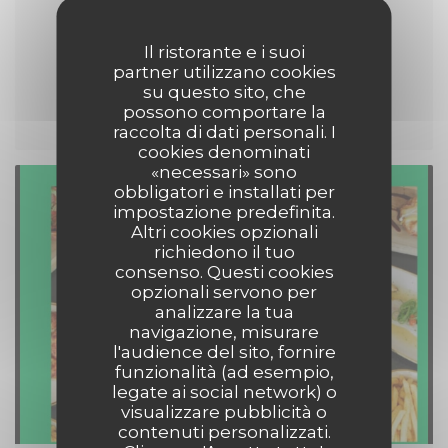
Diffusion PSG Inter Milan -
Il ristorante e i suoi
Finale de la Champions
partner utilizzano cookies
League
su questo sito, che
possono comportare la
raccolta di dati personali. I
cookies denominati
«necessari» sono
obbligatori e installati per
impostazione predefinita.
Altri cookies opzionali
richiedono il tuo
consenso. Questi cookies
opzionali servono per
analizzare la tua
navigazione, misurare
l'audience del sito, fornire
funzionalità (ad esempio,
legate ai social network) o
visualizzare pubblicità o
contenuti personalizzati.