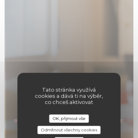
Tato stránka využívá
cookies a dává ti na výběr,
co chceš aktivovat
BO & MIA
OK, přijmout vše
BAR À COCKTAIL & TAPAS
|
LA BAULE
ESCOUBLAC
Odmítnout všechny cookies