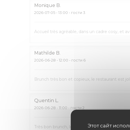
Monique
B
2026-07-05
- 13:00 - гости 3
Accueil très agréable, dans un cadre cosy, et a
Mathilde
B
2026-06-28
- 12:00 - гости 6
Brunch très bon et copieux, le restaurant est jo
Quentin
L
2026-06-28
- 11:00 - гости 2
Этот сайт испо
Très bon brunch, les menus proposent beaucoup