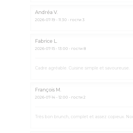
Andréa
V
2026-07-19
- 11:30 - гости 3
Fabrice
L
2026-07-15
- 13:00 - гости 8
Cadre agréable. Cuisine simple et savoureuse.
François
M
2026-07-14
- 12:00 - гости 2
Très bon brunch, complet et assez copieux. Nous