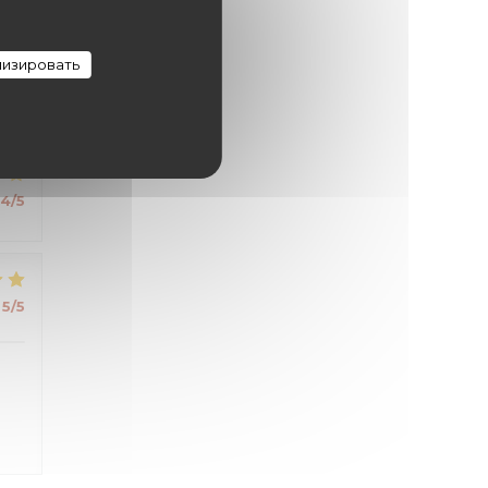
изировать
4
/5
4
/5
5
/5