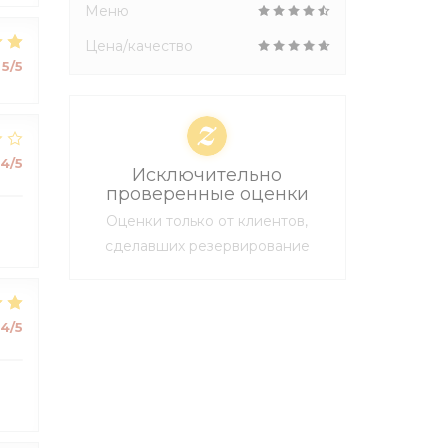
Меню
Цена/качество
5
/5
4
/5
Исключительно
проверенные оценки
Оценки только от клиентов,
сделавших резервирование
4
/5