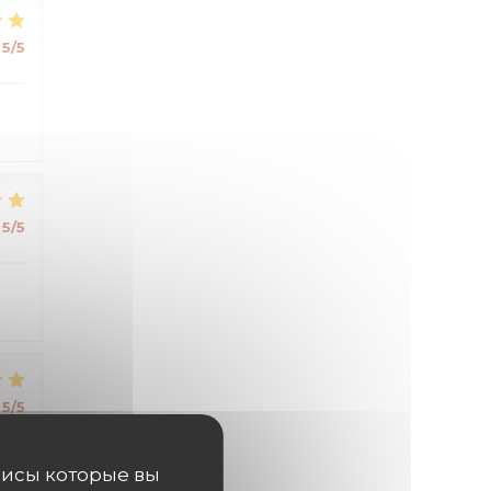
5
/5
5
/5
5
/5
висы которые вы
^