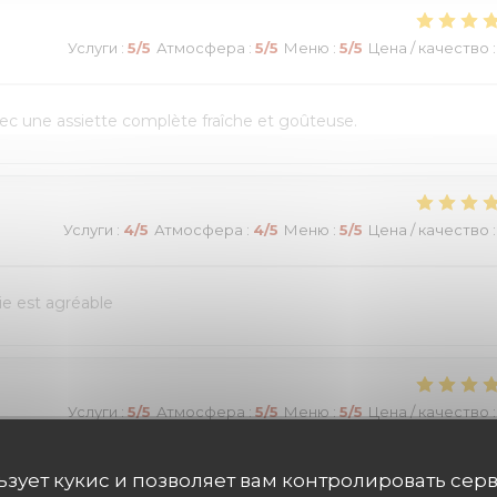
Услуги
:
5
/5
Атмосфера
:
5
/5
Меню
:
5
/5
Цена / качество
:
vec une assiette complète fraîche et goûteuse.
Услуги
:
4
/5
Атмосфера
:
4
/5
Меню
:
5
/5
Цена / качество
:
lie est agréable
Услуги
:
5
/5
Атмосфера
:
5
/5
Меню
:
5
/5
Цена / качество
:
льзует кукис и позволяет вам контролировать сер
 de choix. Peut être que les pomme de terre étaient en trop ^