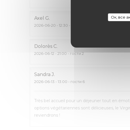
Ок, все 
Axel
G
2026-06-20
- 12:30 - гости 2
Dolorès
C
2026-06-12
- 21:00 - гости 2
Sandra
J
2026-06-13
- 13:00 - гости 6
Très bel accueil pour un déjeuner tout en émotio
options végétariennes sont délicieuses, le Virgi
reviendrons !