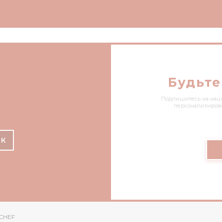
Будьте
и
Подпишитесь на нашу 
персонализиров
ИК
((ОТКРЫВАЕТСЯ В НОВОМ ОКНЕ))
CHEF