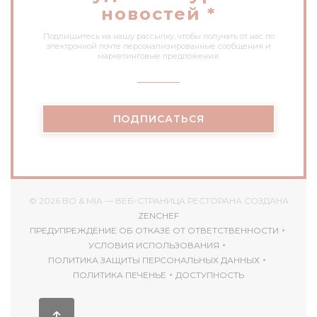
новостей
*
Подпишитесь на нашу рассылку, чтобы получать от нас по
электронной почте персонализированные сообщения и
маркетинговые предложения.
ПОДПИСАТЬСЯ
© 2026 BO & MIA — ВЕБ-СТРАНИЦА РЕСТОРАНА СОЗДАНА
((ОТКРЫВАЕТСЯ В НОВОМ ОКН
ZENCHEF
ПРЕДУПРЕЖДЕНИЕ ОБ ОТКАЗЕ ОТ ОТВЕТСТВЕННОСТИ
((ОТКРЫВАЕТСЯ В НОВОМ ОКНЕ))
УСЛОВИЯ ИСПОЛЬЗОВАНИЯ
((ОТКРЫВАЕТСЯ В НОВОМ ОКНЕ))
ПОЛИТИКА ЗАЩИТЫ ПЕРСОНАЛЬНЫХ ДАННЫХ
((ОТКРЫВАЕТСЯ В НОВОМ ОКНЕ))
ПОЛИТИКА ПЕЧЕНЬЕ
ДОСТУПНОСТЬ
((ОТКРЫВАЕТСЯ В НОВОМ ОКНЕ))
((ОТКРЫВАЕТСЯ В НОВ