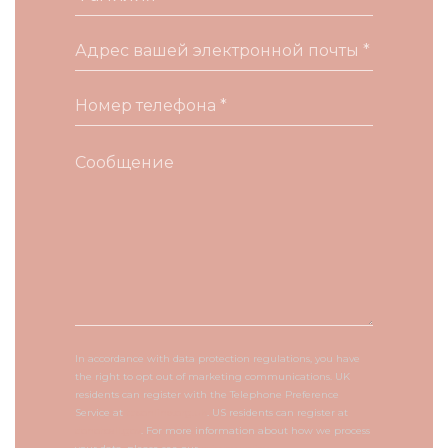
In accordance with data protection regulations, you have
the right to opt out of marketing communications. UK
residents can register with the Telephone Preference
Service at
tpsonline.org.uk
. US residents can register at
donotcall.gov
. For more information about how we process