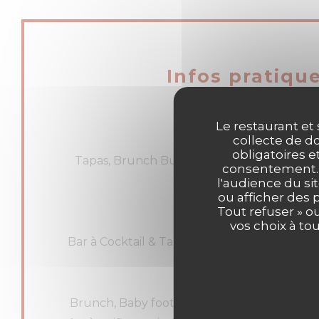
Infos pratiqu
Le restaurant et 
collecte de do
Cuisine
obligatoires e
Tapas, Brunch Burger, Brunch , Cuisine à p
consentement. C
marché
l'audience du sit
ou afficher des 
Tout refuser » o
Type de restaurant
vos choix à to
Bar à Cocktail & Tapas, Apero, Restaurant / 
Services
Brunch, Baby foot, Happy Hour Cocktail, Ouve