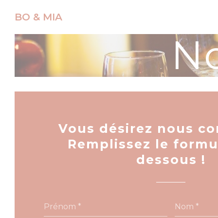
Personnalisation de vos choix en matière de cookies
BO & MIA
No
Vous désirez nous co
Remplissez le formul
dessous !