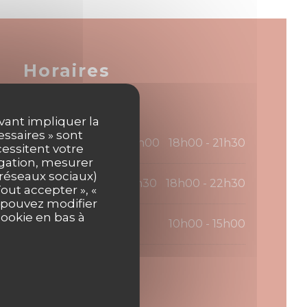
Horaires
uvant impliquer la
essaires » sont
10h00 - 14h00
18h00 - 21h30
•
cessitent votre
igation, mesurer
s réseaux sociaux)
10h00 - 14h30
18h00 - 22h30
•
out accepter », «
s pouvez modifier
cookie en bas à
10h00 - 15h00