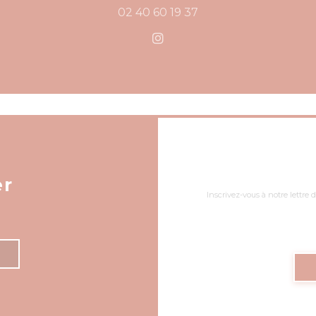
02 40 60 19 37
Instagram ((ouvre une no
er
Inscrivez-vous à notre lettre