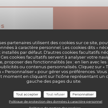
es
ses partenaires utilisent des cookies sur ce site, po
nnées à caractère personnel. Les cookies dits « néc
Lun
-
Jeu
t installés par défaut. D'autres cookies facultatifs né
artager, Cuisine de
es cookies facultatifs servent à analyser votre nav
e, proposer des fonctionnalités (ex : en lien avec le
Ven
-
Sam
publicités ou contenus personnalisés. Cliquez sur « T
u « Personnaliser » pour gérer vos préférences. Vou
ut moment en cliquant sur l'icône représentant un 
Dimanche
gauche des pages du site.
Cocktail Bar / Brunch
Tout accepter
Tout refuser
Personnaliser
Politique de protection des données à caractère personnel
rt les jours fériés,