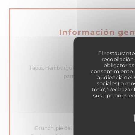
Información gen
El restaurante
recopilación
Cocina
obligatorias
Tapas, Hamburguesa de Desayuno-almuerzo,
consentimiento. 
partager, Productos de temp
audiencia del 
sociales) o mo
todo', 'Rechazar
Tipo de negocio
sus opciones en
Bar à Cocktail & Tapas
Servicios
Brunch, pie del bebé, Happy Hour Cocktail