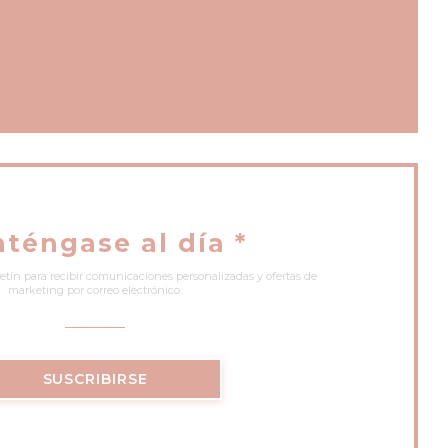
 nueva ventana))
téngase al día
*
etín para recibir comunicaciones personalizadas y ofertas de
marketing por correo electrónico.
SUSCRIBIRSE