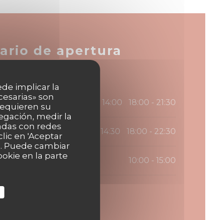
ario de apertura
ede implicar la
cesarias» son
10:00 - 14:00
18:00 - 21:30
•
 requieren su
egación, medir la
nadas con redes
10:00 - 14:30
18:00 - 22:30
•
lic en 'Aceptar
as. Puede cambiar
okie en la parte
10:00 - 15:00