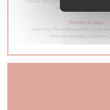
festivos, WiFi gratuita, Se aceptan animales,
Terraza Cubierta, Terraza, H
Métodos de pago
Apple Pay, Ticket Restaurant, Contactles
Vouchers de Viaje, Tarjeta de 