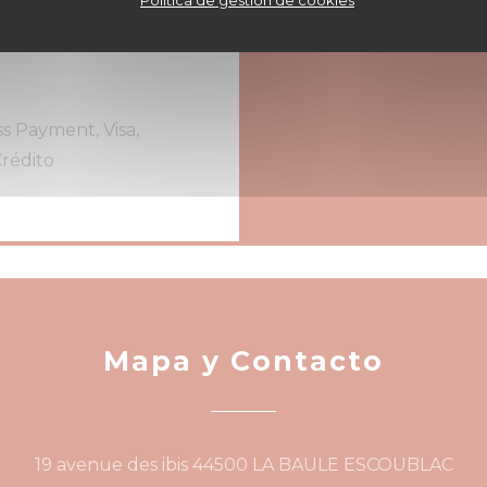
Política de gestión de cookies
 Pedido para Llevar,
otel
s Payment, Visa,
Crédito
Mapa y Contacto
((a
19 avenue des ibis 44500 LA BAULE ESCOUBLAC