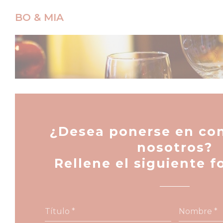
Personalización de sus opciones de cookies
BO & MIA
¿Desea ponerse en co
nosotros?
Rellene el siguiente f