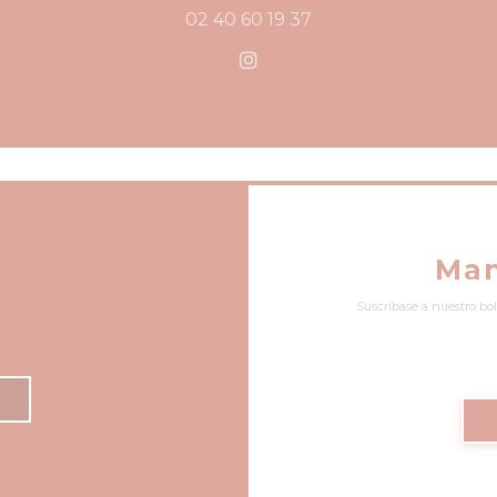
02 40 60 19 37
Instagram ((abre en una
Man
Suscríbase a nuestro bol