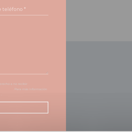
erecho a no recibir
obinson.es
. Para más información
d
.