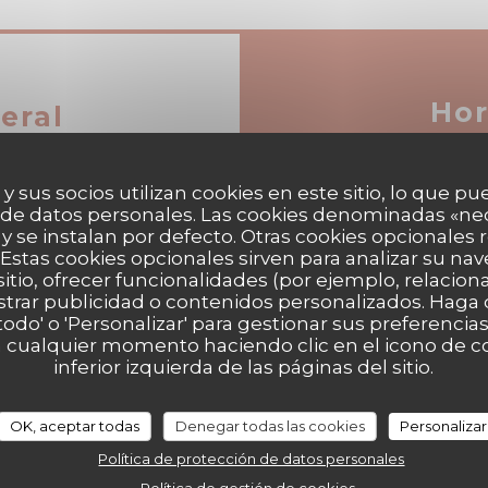
Hor
eral
 y sus socios utilizan cookies en este sitio, lo que pu
 de datos personales. Las cookies denominadas «ne
Lun
-
Jue
 y se instalan por defecto. Otras cookies opcionales
 Brunch, Cuisine à
Estas cookies opcionales sirven para analizar su nav
orada
sitio, ofrecer funcionalidades (por ejemplo, relacio
Vie
-
Sab
strar publicidad o contenidos personalizados. Haga c
 todo' o 'Personalizar' para gestionar sus preferenci
 cualquier momento haciendo clic en el icono de co
Domingo
inferior izquierda de las páginas del sitio.
OK, aceptar todas
Denegar todas las cookies
Personalizar
Política de protección de datos personales
, Abierto los días